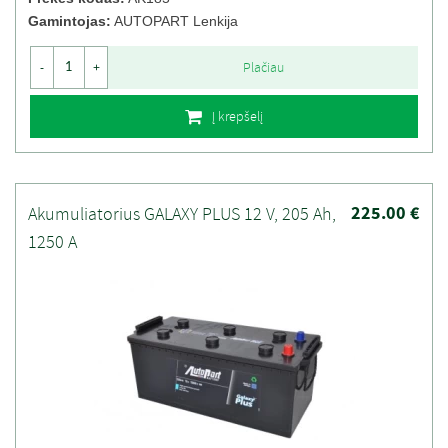
Gamintojas:
AUTOPART Lenkija
Plačiau
-
+
Į krepšelį
225.00 €
Akumuliatorius GALAXY PLUS 12 V, 205 Ah,
1250 A