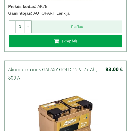
Prekės kodas:
AK75
Gamintojas:
AUTOPART Lenkija
Plačiau
-
+
Į krepšelį
93.00 €
Akumuliatorius GALAXY GOLD 12 V, 77 Ah,
800 A