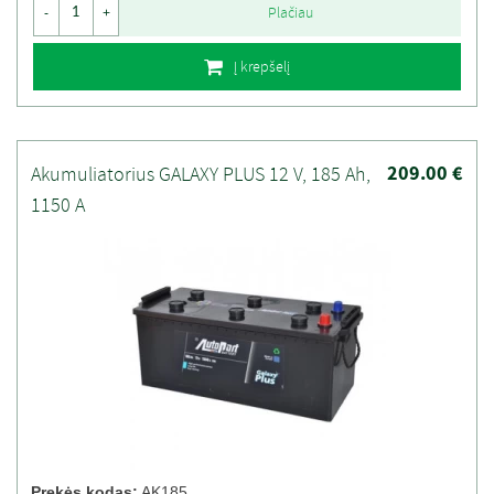
Plačiau
-
+
Į krepšelį
209.00 €
Akumuliatorius GALAXY PLUS 12 V, 185 Ah,
1150 A
Prekės kodas:
AK185