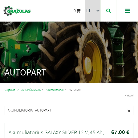
0
AUTOPART
Grąžulas
ATSARGINĖS DALYS
>
Akumuliatoriai
>
AUTOPART
< Atgal
AKUMULIATORIAI: AUTOPART
67.00 €
Akumuliatorius GALAXY SILVER 12 V, 45 Ah,