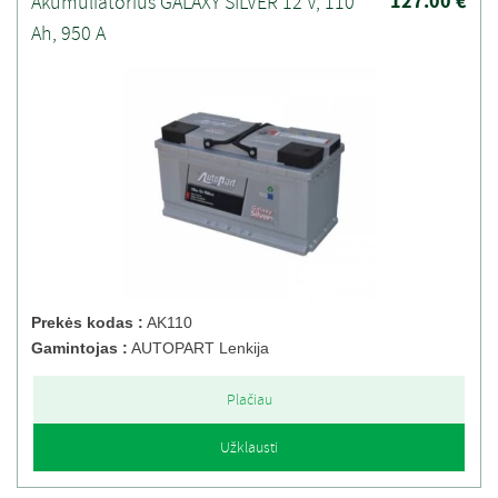
127.00 €
Akumuliatorius GALAXY SILVER 12 V, 110
Ah, 950 A
Prekės kodas :
AK110
Gamintojas :
AUTOPART Lenkija
Plačiau
Užklausti