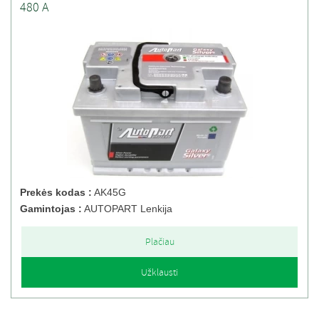
480 A
Prekės kodas :
AK45G
Gamintojas :
AUTOPART Lenkija
Plačiau
Užklausti