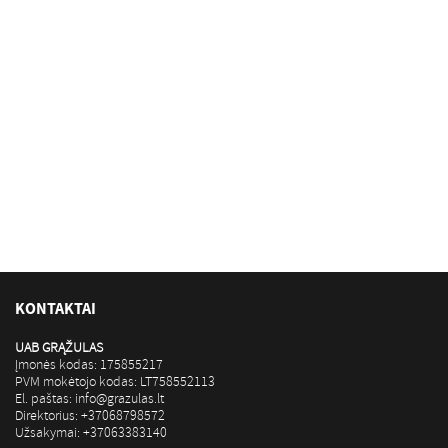
KONTAKTAI
UAB GRĄŽULAS
Įmonės kodas: 175855217
PVM mokėtojo kodas: LT758552113
El. paštas: info@grazulas.lt
Direktorius: +37068798572
Užsakymai: +37063383140