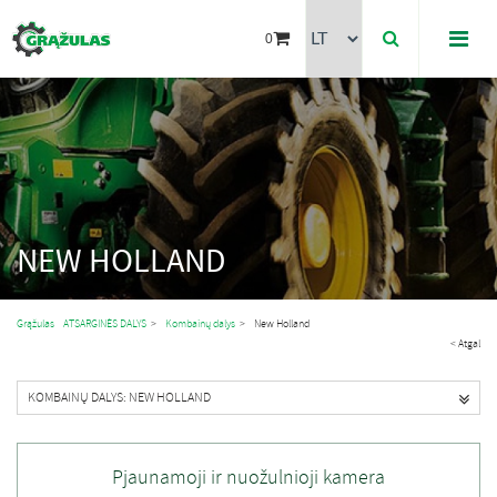
0
NEW HOLLAND
Grąžulas
ATSARGINĖS DALYS
>
Kombainų dalys
>
New Holland
< Atgal
KOMBAINŲ DALYS: NEW HOLLAND
Pjaunamoji ir nuožulnioji kamera