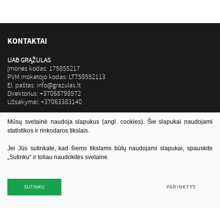
KONTAKTAI
UAB GRĄŽULAS
Įmonės kodas: 175855217
PVM mokėtojo kodas: LT758552113
El. paštas: info@grazulas.lt
Direktorius: +37068798572
Užsakymai: +37063383140
Luminor Bank AS Lietuvos skyrius
Mūsų svetainė naudoja slapukus (angl. cookies). Šie slapukai naudojami
LT32 4010 0442 0018 6815
statistikos ir rinkodaros tikslais.
I-V 8.00-17.00
Jei Jūs sutinkate, kad šiems tikslams būtų naudojami slapukai, spauskite
VI 8.00-14.00
„Sutinku“ ir toliau naudokitės svetaine.
VII poilsis
SUTINKU
PARINKTYS
Sekite mus:
BŪSTINĖ GRUZDŽIUOSE