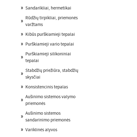
Sandarikliai, hermetikai
Rūdžių tirpikliai, priemonės
varžtams
Kibūs purškiamieji tepalai
Purškiamieji vario tepalai
Purškiamieji silikoniniai
tepalai
Stabdžių priežiūra, stabdžių
skysčiai
Konsistencinis tepalas
Aušinimo sistemos valymo
priemonės
Aušinimo sistemos
sandarinimo priemonės
Variklinės alyvos