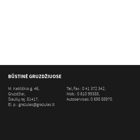
BŪSTINĖ GRUZDŽIUOSE
M. Katiliškio g. 46,
Tel./fax.: 0 41 372 342,
Gruzdžiai,
Mob.: 0 610 99388,
Šiaulių raj. 81417,
Autoservisas: 0 698 88970.
El. p.: grazulas@grazulas.lt