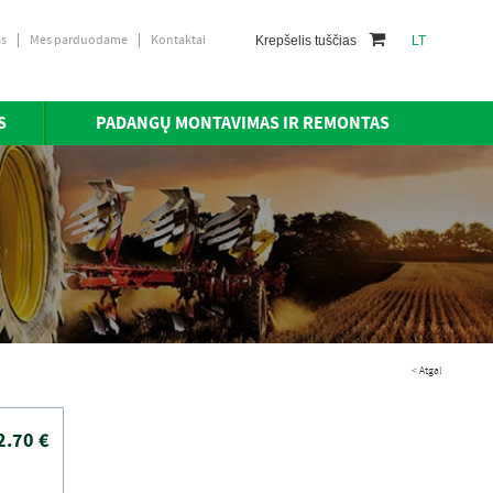
as
Mes parduodame
Kontaktai
Krepšelis tuščias
LT
S
PADANGŲ MONTAVIMAS IR REMONTAS
< Atgal
2.70 €