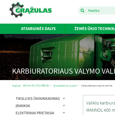
ATSARGINĖS DALYS
ŽEMĖS ŪKIO TECHNIK
KARBIURATORIAUS VALYMO VALI
Grąžulas
ĮRANKIAI IR KITOS PREKĖS
>
Eksploataciniai skysčiai
>
Karbiuratoriaus valymo valikliai
TIKSLUSIS ŪKININKAVIMAS
Valiklis karbiur
ĮRANKIAI
MANNOL 400 m
ELEKTRINIAI PRIETAISAI