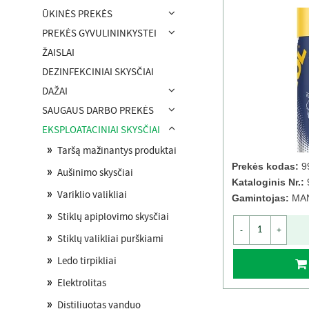
ŪKINĖS PREKĖS
PREKĖS GYVULININKYSTEI
ŽAISLAI
DEZINFEKCINIAI SKYSČIAI
DAŽAI
SAUGAUS DARBO PREKĖS
EKSPLOATACINIAI SKYSČIAI
Taršą mažinantys produktai
Prekės kodas:
9
Aušinimo skysčiai
Kataloginis Nr.:
Variklio valikliai
Gamintojas:
MA
Stiklų apiplovimo skysčiai
-
+
Stiklų valikliai purškiami
Ledo tirpikliai
Elektrolitas
Distiliuotas vanduo