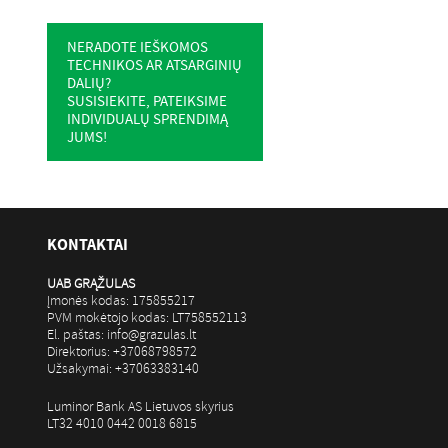
NERADOTE IEŠKOMOS
TECHNIKOS AR ATSARGINIŲ
DALIŲ?
SUSISIEKITE, PATEIKSIME
INDIVIDUALŲ SPRENDIMĄ
JUMS!
KONTAKTAI
UAB GRĄŽULAS
Įmonės kodas: 175855217
PVM mokėtojo kodas: LT758552113
El. paštas: info@grazulas.lt
Direktorius: +37068798572
Užsakymai: +37063383140
Luminor Bank AS Lietuvos skyrius
LT32 4010 0442 0018 6815