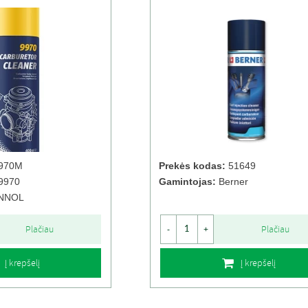
970M
Prekės kodas:
51649
9970
Gamintojas:
Berner
NNOL
Plačiau
Plačiau
-
+
Į krepšelį
Į krepšelį