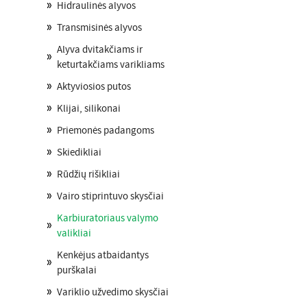
Hidraulinės alyvos
Transmisinės alyvos
Alyva dvitakčiams ir
keturtakčiams varikliams
Aktyviosios putos
Klijai, silikonai
Priemonės padangoms
Skiedikliai
Rūdžių rišikliai
Vairo stiprintuvo skysčiai
Karbiuratoriaus valymo
valikliai
Kenkėjus atbaidantys
purškalai
Variklio užvedimo skysčiai