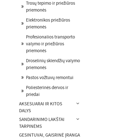
Trosų tepimo ir priežiūros
priemonės
Elektronikos priežiūros
priemonės
Profesionalios transporto
valymo ir priežiūros
priemonės
Droselinių sklendžių valymo
priemonės
Pastos vožtuvų remontui
Poliesterinės dervos ir
priedai
AKSESUARAI IR KITOS
DALYS
SANDARINIMO LAKŠTAI
TARPINĖMS
GESINTUVAI, GAISRINĖ ĮRANGA