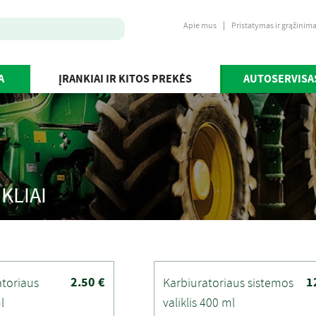
Apie mus
Pristatymas ir grąžinim
A
ĮRANKIAI IR KITOS PREKĖS
AUTOSERVISA
KLIAI
2.50 €
1
atoriaus
Karbiuratoriaus sistemos
l
valiklis 400 ml