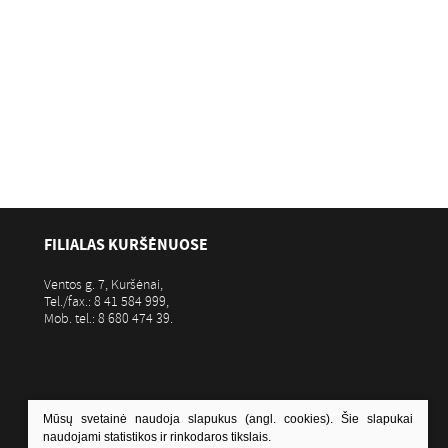
FILIALAS KURŠĖNUOSE
Ventos g. 7, Kuršėnai,
Tel./fax.: 8 41 584 999,
Mob. tel.: 8 680 474 39.
Mūsų svetainė naudoja slapukus (angl. cookies). Šie slapukai
naudojami statistikos ir rinkodaros tikslais.