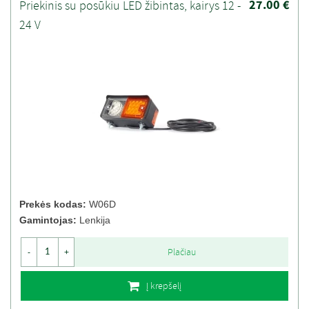
27.00 €
Priekinis su posūkiu LED žibintas, kairys 12 -
24 V
Prekės kodas:
W06D
Gamintojas:
Lenkija
Plačiau
-
+
Į krepšelį