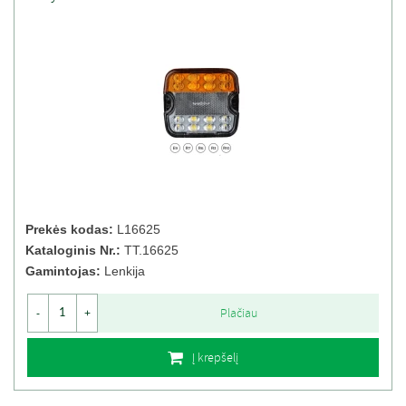
Prekės kodas:
L16625
Kataloginis Nr.:
TT.16625
Gamintojas:
Lenkija
Plačiau
-
+
Į krepšelį