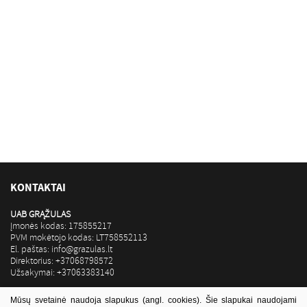
KONTAKTAI
UAB GRĄŽULAS
Įmonės kodas: 175855217
PVM mokėtojo kodas: LT758552113
El. paštas: info@grazulas.lt
Direktorius: +37068798572
Užsakymai: +37063383140
Luminor Bank AS Lietuvos skyrius
Mūsų svetainė naudoja slapukus (angl. cookies). Šie slapukai naudojami