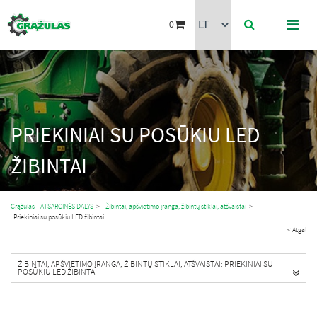
0
PRIEKINIAI SU POSŪKIU LED
ŽIBINTAI
Grąžulas
ATSARGINĖS DALYS
>
Žibintai, apšvietimo įranga, žibintų stiklai, atšvaistai
>
Priekiniai su posūkiu LED žibintai
< Atgal
ŽIBINTAI, APŠVIETIMO ĮRANGA, ŽIBINTŲ STIKLAI, ATŠVAISTAI: PRIEKINIAI SU
POSŪKIU LED ŽIBINTAI