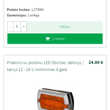
Prekės kodas:
L2789A
Gamintojas:
Lenkija
Plačiau
-
+
Į krepšelį
24.00 €
Priekinis su posūkiu LED žibintas, dešinys /
kairys 12 - 24 V, tvirtinimas iš galo