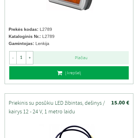
Prekės kodas:
L2789
Kataloginis Nr.:
L2789
Gamintojas:
Lenkija
Plačiau
-
+
Į krepšelį
15.00 €
Priekinis su posūkiu LED žibintas, dešinys /
kairys 12 - 24 V, 1 metro laidu