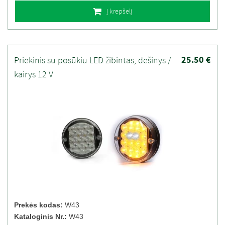
Į krepšelį
25.50 €
Priekinis su posūkiu LED žibintas, dešinys /
kairys 12 V
Prekės kodas:
W43
Kataloginis Nr.:
W43