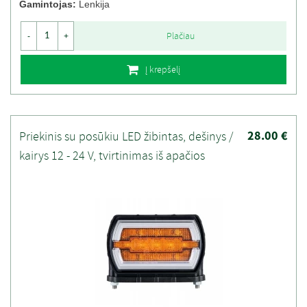
Gamintojas:
Lenkija
Plačiau
-
+
Į krepšelį
28.00 €
Priekinis su posūkiu LED žibintas, dešinys /
kairys 12 - 24 V, tvirtinimas iš apačios