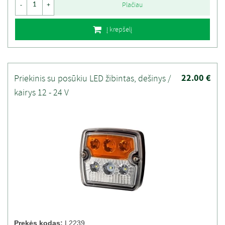
Plačiau
-
+
Į krepšelį
22.00 €
Priekinis su posūkiu LED žibintas, dešinys /
kairys 12 - 24 V
Prekės kodas:
L2239