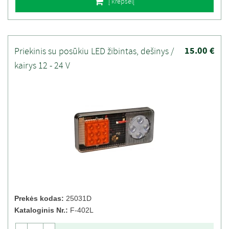
Į krepšelį
15.00 €
Priekinis su posūkiu LED žibintas, dešinys /
kairys 12 - 24 V
Prekės kodas:
25031D
Kataloginis Nr.:
F-402L