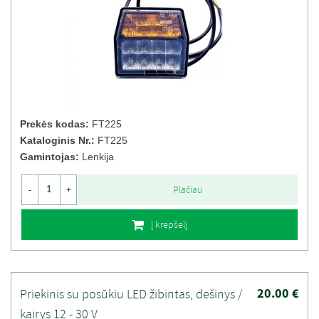
Prekės kodas:
FT225
Kataloginis Nr.:
FT225
Gamintojas:
Lenkija
Plačiau
-
+
Į krepšelį
20.00 €
Priekinis su posūkiu LED žibintas, dešinys /
kairys 12 - 30 V