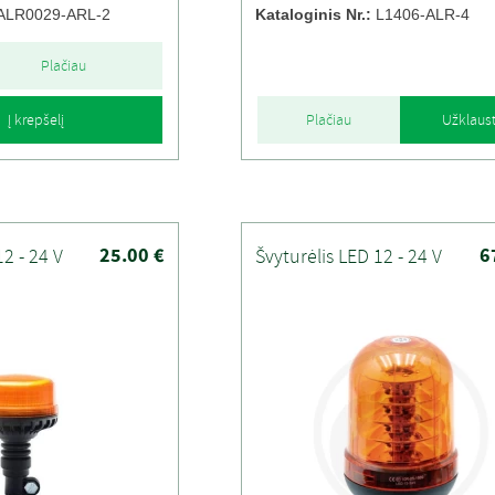
ALR0029-ARL-2
Kataloginis Nr.:
L1406-ALR-4
Plačiau
Į krepšelį
Plačiau
Užklaust
25.00 €
6
12 - 24 V
Švyturėlis LED 12 - 24 V