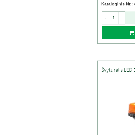
Kataloginis Nr.:
-
+
Švyturėlis LED 