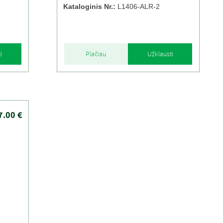
Kataloginis Nr.:
L1406-ALR-2
i
Plačiau
Užklausti
7.00 €