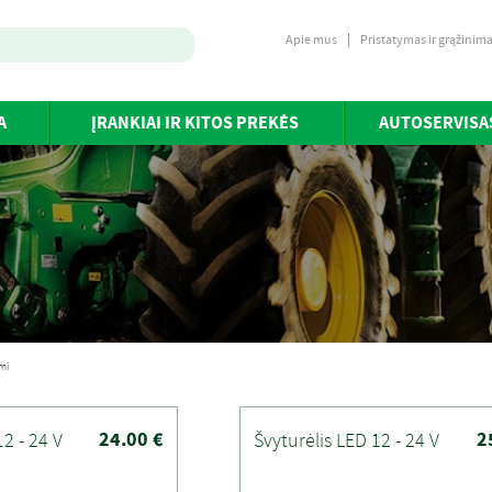
Apie mus
Pristatymas ir grąžinim
A
ĮRANKIAI IR KITOS PREKĖS
AUTOSERVISA
mi
24.00 €
2
12 - 24 V
Švyturėlis LED 12 - 24 V