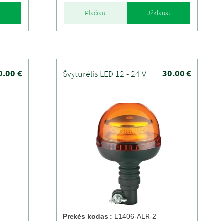
i
Plačiau
Užklausti
0.00 €
30.00 €
Švyturėlis LED 12 - 24 V
Prekės kodas :
L1406-ALR-2