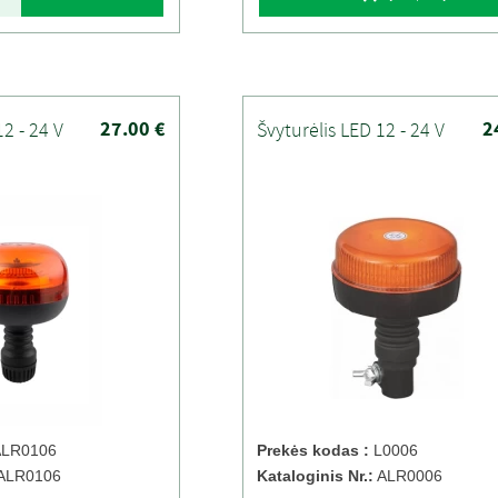
27.00 €
2
12 - 24 V
Švyturėlis LED 12 - 24 V
LR0106
Prekės kodas :
L0006
ALR0106
Kataloginis Nr.:
ALR0006