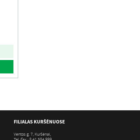
FILIALAS KURŠĖNUOSE
Ventos g. 7, Kuršėnai,
Tel./fax.: 8 41 584 999,