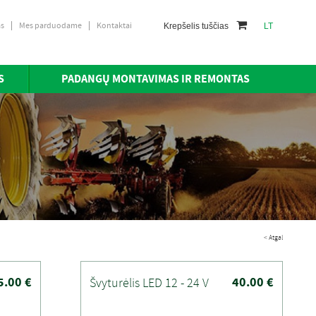
as
Mes parduodame
Kontaktai
Krepšelis tuščias
LT
S
PADANGŲ MONTAVIMAS IR REMONTAS
< Atgal
5.00 €
40.00 €
Švyturėlis LED 12 - 24 V