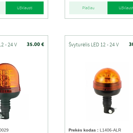
Užklausti
Plačiau
Užklaust
35.00 €
3
12 - 24 V
Švyturėlis LED 12 - 24 V
0029
Prekės kodas :
L1406-ALR