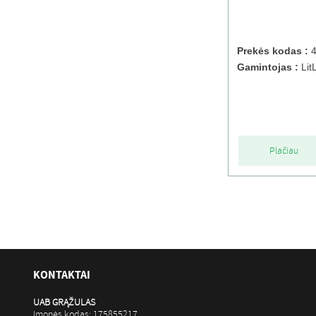
Prekės kodas :
4
Gamintojas :
Lit
Plačiau
KONTAKTAI
UAB GRĄŽULAS
Įmonės kodas: 175855217