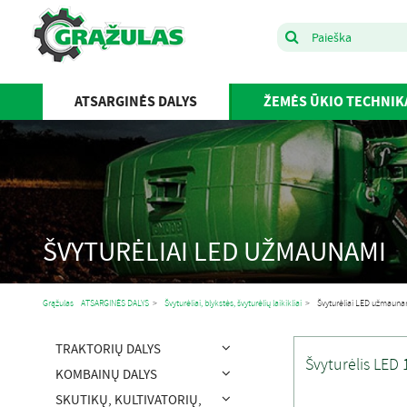
ATSARGINĖS DALYS
ŽEMĖS ŪKIO TECHNIK
ŠVYTURĖLIAI LED UŽMAUNAMI
Grąžulas
ATSARGINĖS DALYS
>
Švyturėliai, blykstės, švyturėlių laikikliai
>
Švyturėliai LED užmauna
TRAKTORIŲ DALYS
Švyturėlis LED 
KOMBAINŲ DALYS
SKUTIKŲ, KULTIVATORIŲ,