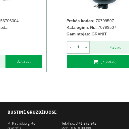
53706004
Prekės kodas:
70799507
Leda
Kataloginis Nr.:
70799507
Gamintojas:
GRANIT
Plačiau
-
+
Užklausti
Į krepšelį
BŪSTINĖ GRUZDŽIUOSE
M. Katiliškio g. 46,
Tel./fax.: 0 41 372 342,
Gruzdžiai,
Mob.: 0 610 99388,