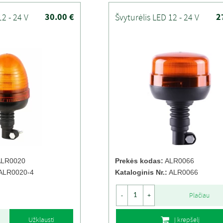
30.00 €
2
12 - 24 V
Švyturėlis LED 12 - 24 V
LR0020
Prekės kodas:
ALR0066
ALR0020-4
Kataloginis Nr.:
ALR0066
Plačiau
-
+
Užklausti
Į krepšelį