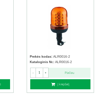
Prekės kodas:
ALR0016-2
Kataloginis Nr.:
ALR0016-2
Plačiau
-
+
i
Į krepšelį