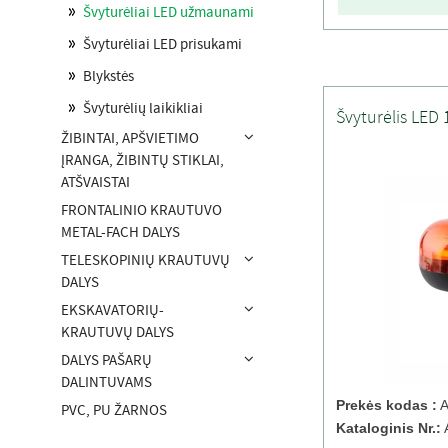
Švyturėliai LED užmaunami
Švyturėliai LED prisukami
Blykstės
Švyturėlių laikikliai
Švyturėlis LED 
ŽIBINTAI, APŠVIETIMO
ĮRANGA, ŽIBINTŲ STIKLAI,
ATŠVAISTAI
FRONTALINIO KRAUTUVO
METAL-FACH DALYS
TELESKOPINIŲ KRAUTUVŲ
DALYS
EKSKAVATORIŲ-
KRAUTUVŲ DALYS
DALYS PAŠARŲ
DALINTUVAMS
Prekės kodas :
A
PVC, PU ŽARNOS
Kataloginis Nr.: