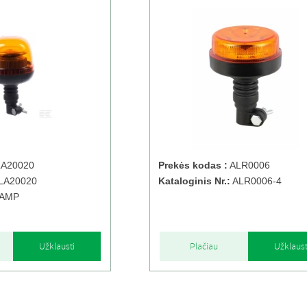
A20020
Prekės kodas :
ALR0006
LA20020
Kataloginis Nr.:
ALR0006-4
AMP
Užklausti
Plačiau
Užklaust