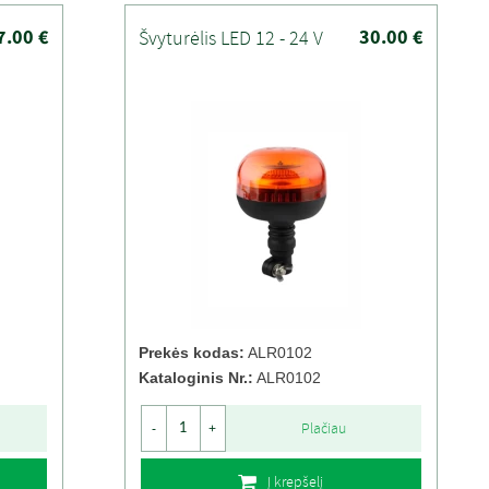
7.00 €
30.00 €
Švyturėlis LED 12 - 24 V
Prekės kodas:
ALR0102
Kataloginis Nr.:
ALR0102
Plačiau
-
+
Į krepšelį