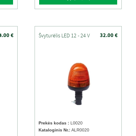
4.00 €
32.00 €
Švyturėlis LED 12 - 24 V
Prekės kodas :
L0020
Kataloginis Nr.:
ALR0020